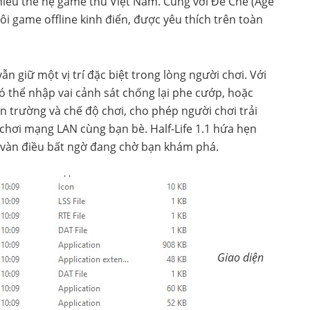
 nhiều thế hệ game thủ Việt Nam. Cùng với Đế Chế (Age
đôi game offline kinh điển, được yêu thích trên toàn
vẫn giữ một vị trí đặc biệt trong lòng người chơi. Với
ó thể nhập vai cảnh sát chống lại phe cướp, hoặc
n trường và chế độ chơi, cho phép người chơi trải
chơi mạng LAN cùng bạn bè. Half-Life 1.1 hứa hẹn
vô vàn điều bất ngờ đang chờ bạn khám phá.
Giao diện