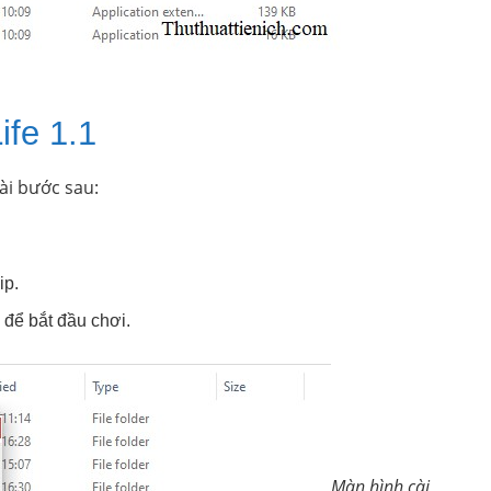
ife 1.1
vài bước sau:
ip.
 để bắt đầu chơi.
Màn hình cài