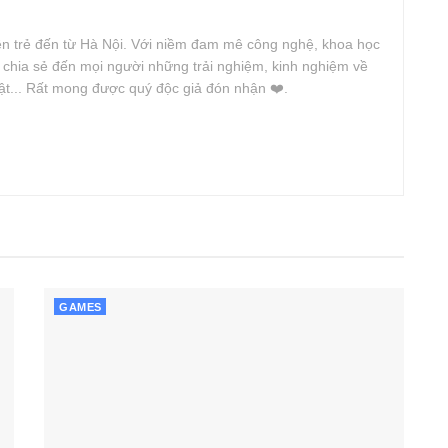
iên trẻ đến từ Hà Nội. Với niềm đam mê công nghệ, khoa học
n chia sẻ đến mọi người những trải nghiệm, kinh nghiệm về
uật... Rất mong được quý độc giả đón nhận ❤️.
GAMES