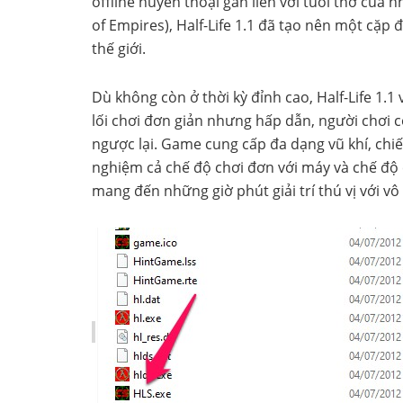
offline huyền thoại gắn liền với tuổi thơ của
of Empires), Half-Life 1.1 đã tạo nên một cặp 
thế giới.
Dù không còn ở thời kỳ đỉnh cao, Half-Life 1.1 
lối chơi đơn giản nhưng hấp dẫn, người chơi c
ngược lại. Game cung cấp đa dạng vũ khí, chiế
nghiệm cả chế độ chơi đơn với máy và chế độ 
mang đến những giờ phút giải trí thú vị với 