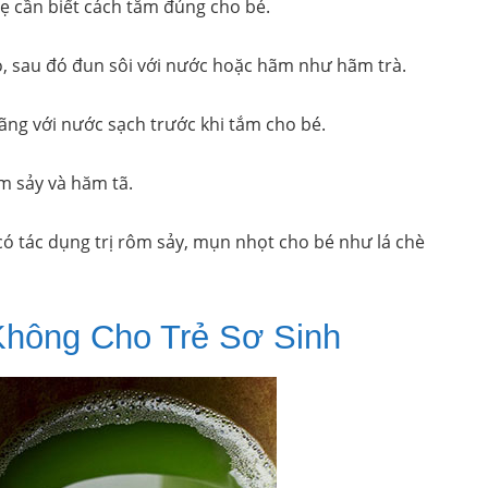
mẹ cần biết cách tắm đúng cho bé.
hỏ, sau đó đun sôi với nước hoặc hãm như hãm trà.
ãng với nước sạch trước khi tắm cho bé.
m sảy và hăm tã.
 có tác dụng trị rôm sảy, mụn nhọt cho bé như lá chè
Không Cho Trẻ Sơ Sinh