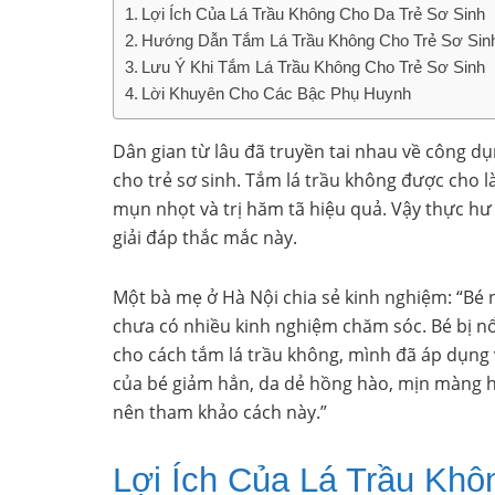
Lợi Ích Của Lá Trầu Không Cho Da Trẻ Sơ Sinh
Hướng Dẫn Tắm Lá Trầu Không Cho Trẻ Sơ Sin
Lưu Ý Khi Tắm Lá Trầu Không Cho Trẻ Sơ Sinh
Lời Khuyên Cho Các Bậc Phụ Huynh
Dân gian từ lâu đã truyền tai nhau về công dụ
cho trẻ sơ sinh. Tắm lá trầu không được cho l
mụn nhọt và trị hăm tã hiệu quả. Vậy thực hư 
giải đáp thắc mắc này.
Một bà mẹ ở Hà Nội chia sẻ kinh nghiệm: “Bé 
chưa có nhiều kinh nghiệm chăm sóc. Bé bị n
cho cách tắm lá trầu không, mình đã áp dụng v
của bé giảm hẳn, da dẻ hồng hào, mịn màng h
nên tham khảo cách này.”
Lợi Ích Của Lá Trầu Khô