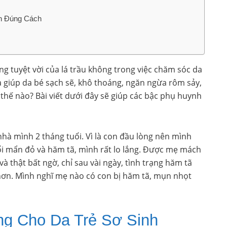
h Đúng Cách
ng tuyệt vời của lá trầu không trong việc chăm sóc da
à giúp da bé sạch sẽ, khô thoáng, ngăn ngừa rôm sảy,
thế nào? Bài viết dưới đây sẽ giúp các bậc phụ huynh
nhà mình 2 tháng tuổi. Vì là con đầu lòng nên mình
ổi mẩn đỏ và hăm tã, mình rất lo lắng. Được mẹ mách
à thật bất ngờ, chỉ sau vài ngày, tình trạng hăm tã
ơn. Mình nghĩ mẹ nào có con bị hăm tã, mụn nhọt
ng Cho Da Trẻ Sơ Sinh