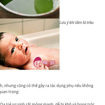
Lưu ý khi tắm lá trầu
ích, nhưng cũng có thể gây ra tác dụng phụ nếu không
quan trọng:
Da trẻ sơ sinh rất mỏng manh, dễ bị khô và bong tróc