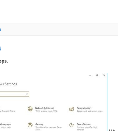
8
s
pps
.