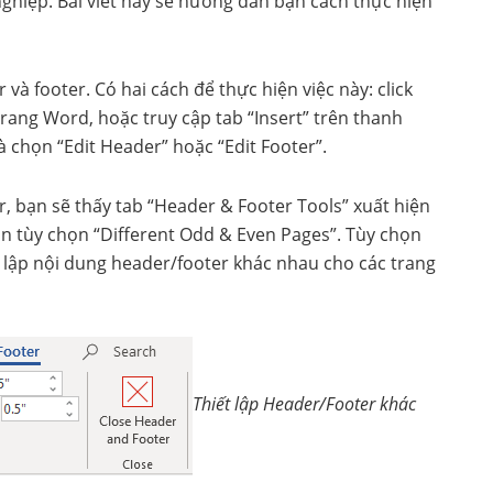
nghiệp. Bài viết này sẽ hướng dẫn bạn cách thực hiện
à footer. Có hai cách để thực hiện việc này: click
rang Word, hoặc truy cập tab “Insert” trên thanh
 chọn “Edit Header” hoặc “Edit Footer”.
, bạn sẽ thấy tab “Header & Footer Tools” xuất hiện
ọn tùy chọn “Different Odd & Even Pages”. Tùy chọn
lập nội dung header/footer khác nhau cho các trang
Thiết lập Header/Footer khác