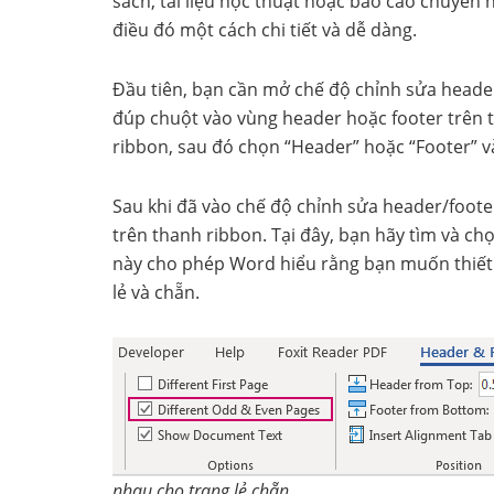
sách, tài liệu học thuật hoặc báo cáo chuyên 
điều đó một cách chi tiết và dễ dàng.
Đầu tiên, bạn cần mở chế độ chỉnh sửa header v
đúp chuột vào vùng header hoặc footer trên t
ribbon, sau đó chọn “Header” hoặc “Footer” và
Sau khi đã vào chế độ chỉnh sửa header/footer
trên thanh ribbon. Tại đây, bạn hãy tìm và ch
này cho phép Word hiểu rằng bạn muốn thiết 
lẻ và chẵn.
nhau cho trang lẻ chẵn