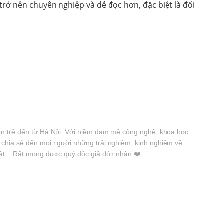
 trở nên chuyên nghiệp và dễ đọc hơn, đặc biệt là đối
iên trẻ đến từ Hà Nội. Với niềm đam mê công nghệ, khoa học
n chia sẻ đến mọi người những trải nghiệm, kinh nghiệm về
uật... Rất mong được quý độc giả đón nhận ❤️.