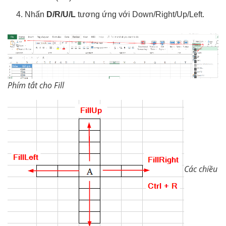
Nhấn
D/R/U/L
tương ứng với Down/Right/Up/Left.
Phím tắt cho Fill
Các chiều