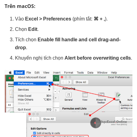
Trên macOS:
Vào
Excel > Preferences
(phím tắt:
⌘ + ,
).
Chọn
Edit
.
Tích chọn
Enable fill handle and cell drag-and-
drop
.
Khuyến nghị tích chọn
Alert before overwriting cells
.