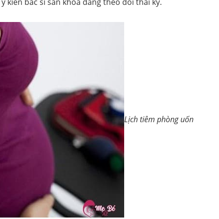
ý kiến bác sĩ sản khoa đang theo dõi thai kỳ.
Lịch tiêm phòng uốn