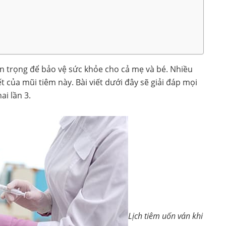
an trọng để bảo vệ sức khỏe cho cả mẹ và bé. Nhiều
t của mũi tiêm này. Bài viết dưới đây sẽ giải đáp mọi
i lần 3.
Lịch tiêm uốn ván khi