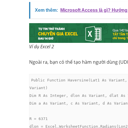
Xem thêm:
Microsoft Access là gì? Hướng
Ví dụ Excel 2
Ngoài ra, bạn có thể tạo hàm người dùng (UDF
Public Function Haversine(Lat1 As Variant,
Variant)

Dim R As Integer, dlon As Variant, dlat As 
Dim a As Variant, c As Variant, d As Varian
R = 6371

dlon = Excel.WorksheetFunction.Radians(Lon2