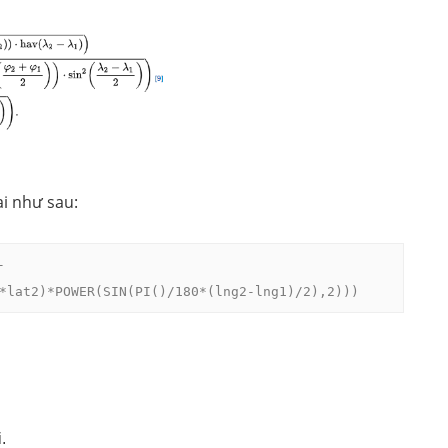
ại như sau:
-
*lat2)*POWER(SIN(PI()/180*(lng2-lng1)/2),2)))
.