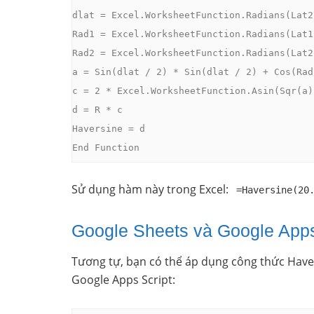
dlat = Excel.WorksheetFunction.Radians(Lat2
Rad1 = Excel.WorksheetFunction.Radians(Lat1)
Rad2 = Excel.WorksheetFunction.Radians(Lat2)
a = Sin(dlat / 2) * Sin(dlat / 2) + Cos(Rad
c = 2 * Excel.WorksheetFunction.Asin(Sqr(a))
d = R * c

Haversine = d

End Function
Sử dụng hàm này trong Excel:
=Haversine(20
Google Sheets và Google Apps
Tương tự, bạn có thể áp dụng công thức Have
Google Apps Script: