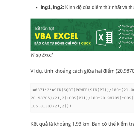
lng1, lng2
: Kinh độ của điểm thứ nhất và th
Ví dụ Excel
Ví dụ, tính khoảng cách giữa hai điểm (20.9870
=6371*2*ASIN(SQRT(POWER(SIN(PI()/180*(21.0
20.98705)/2),2)+COS(PI()/180*20.98705)*COS(
105.8138)/2),2)))
Kết quả là khoảng 1.93 km. Bạn có thể kiểm t