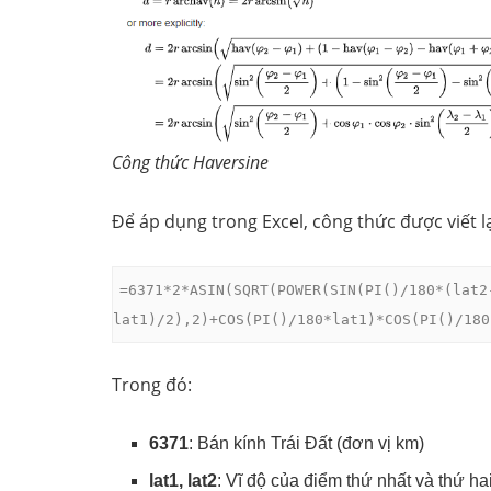
Công thức Haversine
Để áp dụng trong Excel, công thức được viết l
=6371*2*ASIN(SQRT(POWER(SIN(PI()/180*(lat2
lat1)/2),2)+COS(PI()/180*lat1)*COS(PI()/180
Trong đó:
6371
: Bán kính Trái Đất (đơn vị km)
lat1, lat2
: Vĩ độ của điểm thứ nhất và thứ hai