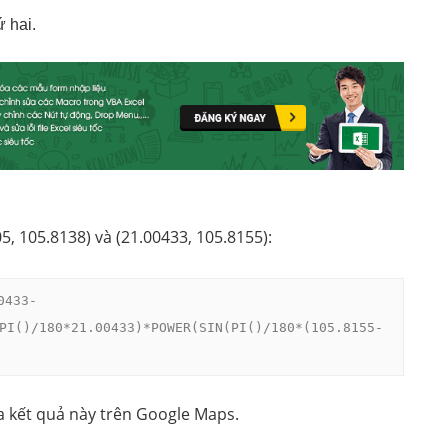
ứ hai.
5, 105.8138) và (21.00433, 105.8155):
0433-
PI()/180*21.00433)*POWER(SIN(PI()/180*(105.8155-
ra kết quả này trên Google Maps.