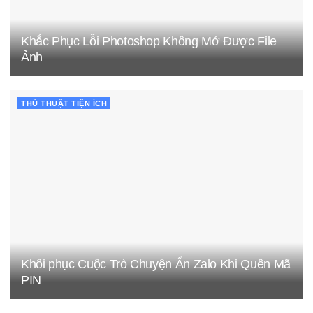
Khắc Phục Lỗi Photoshop Không Mở Được File
Ảnh
THỦ THUẬT TIỆN ÍCH
Khôi phục Cuộc Trò Chuyện Ẩn Zalo Khi Quên Mã
PIN