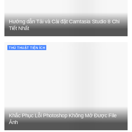
Hướng dẫn Tải và Cài đặt Camtasia Studio 8 Chi
Tiết Nhất
THỦ THUẬT TIỆN ÍCH
Khắc Phục Lỗi Photoshop Không Mở Được File
Ảnh