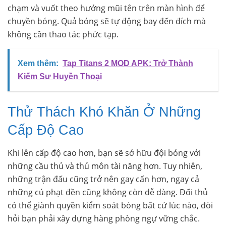
chạm và vuốt theo hướng mũi tên trên màn hình để
chuyền bóng. Quả bóng sẽ tự động bay đến đích mà
không cần thao tác phức tạp.
Xem thêm:
Tap Titans 2 MOD APK: Trở Thành
Kiếm Sư Huyền Thoại
Thử Thách Khó Khăn Ở Những
Cấp Độ Cao
Khi lên cấp độ cao hơn, bạn sẽ sở hữu đội bóng với
những cầu thủ và thủ môn tài năng hơn. Tuy nhiên,
những trận đấu cũng trở nên gay cấn hơn, ngay cả
những cú phạt đền cũng không còn dễ dàng. Đối thủ
có thể giành quyền kiểm soát bóng bất cứ lúc nào, đòi
hỏi bạn phải xây dựng hàng phòng ngự vững chắc.