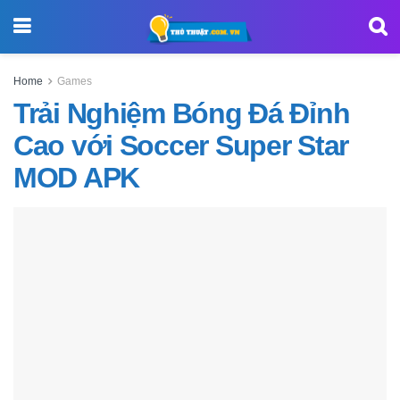
Home
Games
Trải Nghiệm Bóng Đá Đỉnh
Cao với Soccer Super Star
MOD APK