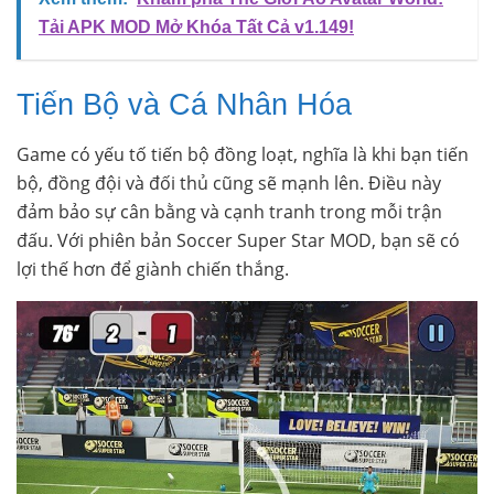
Tải APK MOD Mở Khóa Tất Cả v1.149!
Tiến Bộ và Cá Nhân Hóa
Game có yếu tố tiến bộ đồng loạt, nghĩa là khi bạn tiến
bộ, đồng đội và đối thủ cũng sẽ mạnh lên. Điều này
đảm bảo sự cân bằng và cạnh tranh trong mỗi trận
đấu. Với phiên bản Soccer Super Star MOD, bạn sẽ có
lợi thế hơn để giành chiến thắng.