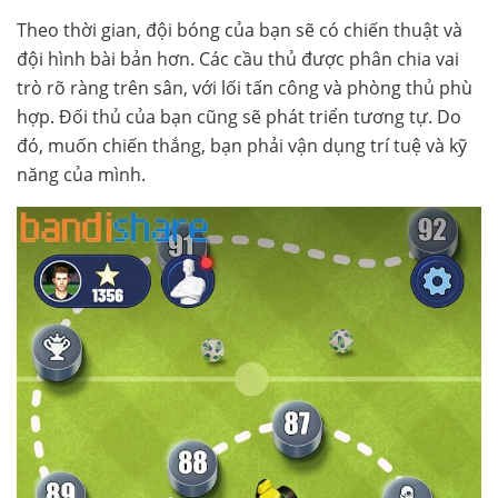
Theo thời gian, đội bóng của bạn sẽ có chiến thuật và
đội hình bài bản hơn. Các cầu thủ được phân chia vai
trò rõ ràng trên sân, với lối tấn công và phòng thủ phù
hợp. Đối thủ của bạn cũng sẽ phát triển tương tự. Do
đó, muốn chiến thắng, bạn phải vận dụng trí tuệ và kỹ
năng của mình.