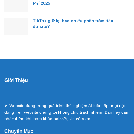
Phí 2025
TikTok giữ lại bao nhiêu phần trăm tiền
donate?
Giới Thiệu
➤ Website đang trong quá trình thử nghiệm AI biên tập, mọi nội
dung trên website chúng tôi không chịu trách nhiệm. Bạn hãy cân
nhắc thêm khi tham khảo bài viết, xin cảm ơn!
Chuyên Mục