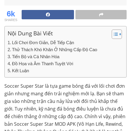
6k
SHARES
Nội Dung Bài Viết
Lối Chơi Đơn Giản, Dễ Tiếp Cận
Thử Thách Khó Khăn Ở Những Cấp Độ Cao
Tiến Bộ và Cá Nhân Hóa
Đồ Họa và Âm Thanh Tuyệt Vời
Kết Luận
Soccer Super Star là tựa game bóng đá với lối chơi đơn
giản nhưng mang đến trải nghiệm mới lạ. Bạn sẽ tham
gia vào những trận cầu nảy lửa với đối thủ khắp thế
giới. Tuy nhiên, kỹ năng đá bóng điêu luyện là chưa đủ
để chiến thắng ở những cấp độ cao. Chính vì vậy, phiên
bản Soccer Super Star MOD APK (Vô Hạn Life, Rewind,