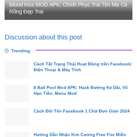
Blood Kiss MOD APK: Chinh Phục Trai Tim Ma Cà
Rồng Đẹp Trai
Discussion about this post
Trending
.
Cách Tắt Trạng Thái Hoạt Động trên Facebook:
Điện Thoại & Máy Tính
8 Ball Pool Mod APK: Hack Đường Kẻ Dài, Vô
Hạn Tiền, Menu Mod
Cách Đổi Tên Facebook 1 Chữ Đơn Giản 2024
Hướng Dẫn Nhận Kim Cương Free Fire Miễn