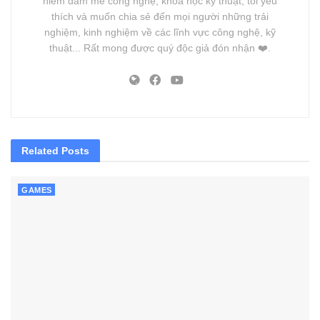
niềm đam mê công nghệ, khoa học kỹ thuật, tôi yêu
thích và muốn chia sẻ đến mọi người những trải
nghiệm, kinh nghiệm về các lĩnh vực công nghệ, kỹ
thuật... Rất mong được quý độc giả đón nhận ❤️.
Related
Posts
GAMES