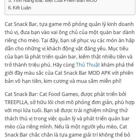
Tính Năng Đặc Biệt Của Phiên Bản MOD
Kết Luận
Cat Snack Bar, tựa game mô phỏng quản lý kinh doanh
thú vị, đưa bạn vào vai ông chủ của một quán bar dành
riêng cho mèo. Tại đây, bạn sẽ phục vụ các món ăn hấp
dẫn cho những vị khách động vật đáng yêu. Mục tiêu
của bạn là phát triển quán bar, kiếm thật nhiều tiền và
trở thành triệu phú. Hãy cùng
Thủ Thuật
khám phá thế
giới đầy màu sắc của Cat Snack Bar MOD APK với phiên
bản vô hạn tiền, kim cương và mua sắm miễn phí!
Cat Snack Bar: Cat Food Games, được phát triển bởi
TREEPLLA, sở hữu lối chơi mô phỏng đơn giản, phù hợp
với mọi lứa tuổi. Bạn sẽ được trải nghiệm những thử
thách thú vị trong việc quản lý và phát triển quán bar
mèo của riêng mình. Nếu là một người yêu mèo, Cat
Snack Bar chắc chắn là tựa game giải trí không thể bỏ