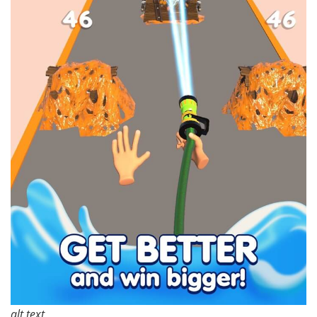
alt text