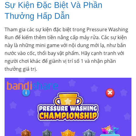
Sự Kiện Đặc Biệt Và Phần
Thưởng Hấp Dẫn
Tham gia các sự kiện đặc biệt trong Pressure Washing
Run để kiếm thêm tiền nâng cấp máy rửa. Các sự kiện
này là những mini game với nội dung mới lạ, như bắn
nước vào cốc, thổi bay vật phẩm. Hãy cạnh tranh với
người chơi khác để giành vị trí số 1 và nhận phần
thưởng giá trị.