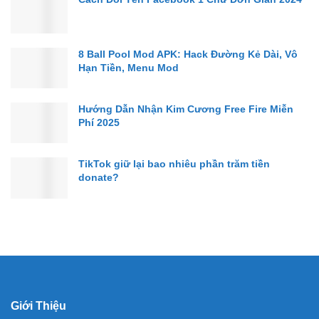
8 Ball Pool Mod APK: Hack Đường Kẻ Dài, Vô
Hạn Tiền, Menu Mod
Hướng Dẫn Nhận Kim Cương Free Fire Miễn
Phí 2025
TikTok giữ lại bao nhiêu phần trăm tiền
donate?
Giới Thiệu