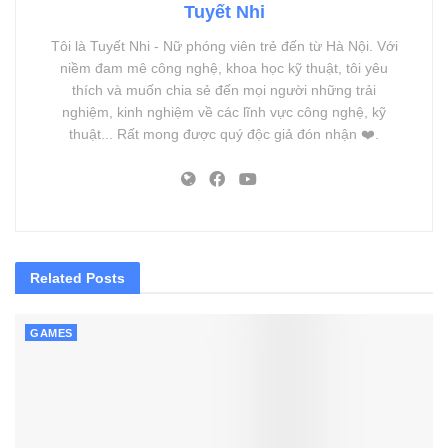
Tuyết Nhi
Tôi là Tuyết Nhi - Nữ phóng viên trẻ đến từ Hà Nội. Với
niềm đam mê công nghệ, khoa học kỹ thuật, tôi yêu
thích và muốn chia sẻ đến mọi người những trải
nghiệm, kinh nghiệm về các lĩnh vực công nghệ, kỹ
thuật... Rất mong được quý độc giả đón nhận ❤️.
Related
Posts
GAMES