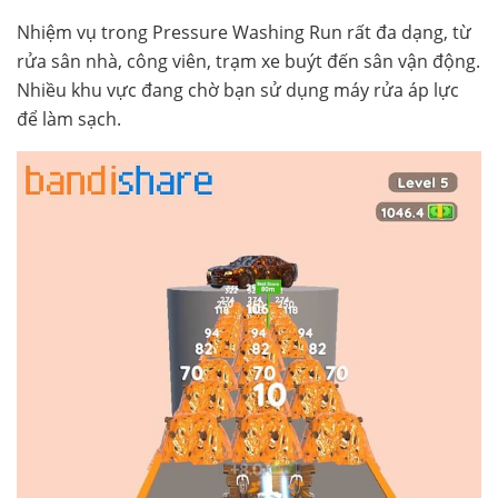
Nhiệm vụ trong Pressure Washing Run rất đa dạng, từ
rửa sân nhà, công viên, trạm xe buýt đến sân vận động.
Nhiều khu vực đang chờ bạn sử dụng máy rửa áp lực
để làm sạch.