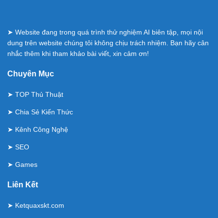
➤ Website đang trong quá trình thử nghiệm AI biên tập, mọi nội
dung trên website chúng tôi không chịu trách nhiệm. Bạn hãy cân
nhắc thêm khi tham khảo bài viết, xin cảm ơn!
Chuyên Mục
➤
TOP Thủ Thuật
➤
Chia Sẻ Kiến Thức
➤
Kênh Công Nghệ
➤
SEO
➤
Games
Liên Kết
➤
Ketquaxskt.com