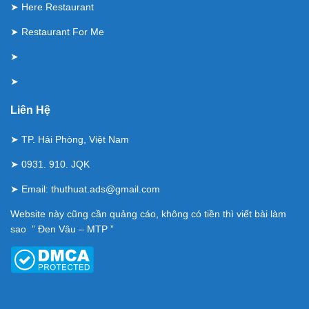
➤
Here Restaurant
➤
Restaurant For Me
➤
➤
Liên Hệ
➤ TP. Hải Phòng, Việt Nam
➤ 0931. 910. JQK
➤ Email:
thuthuat.ads@gmail.com
Website này cũng cần quảng cáo, không có tiền thì viết bài làm
sao ” Đen Vâu – MTP ”