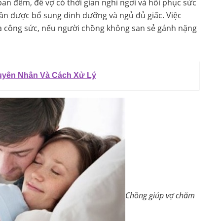
 ban đêm, để vợ có thời gian nghỉ ngơi và hồi phục sức
cần được bổ sung dinh dưỡng và ngủ đủ giấc. Việc
 và công sức, nếu người chồng không san sẻ gánh nặng
uyên Nhân Và Cách Xử Lý
Chồng giúp vợ chăm