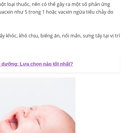
 một loại thuốc, nên có thể gây ra một số phản ứng
 vacxin như 5 trong 1 hoặc vacxin ngừa tiêu chảy do
ấy khóc, khó chịu, biếng ăn, nổi mẩn, sưng tấy tại vị trí
nh dưỡng: Lựa chọn nào tốt nhất?