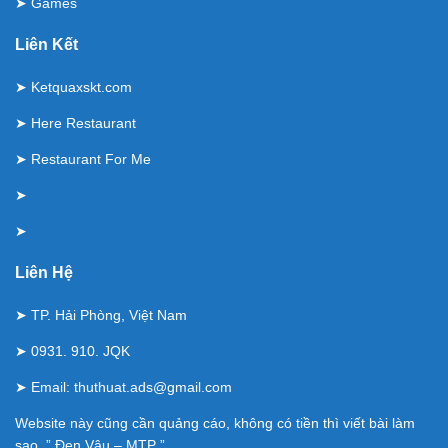
➤
Games
Liên Kết
➤
Ketquaxskt.com
➤
Here Restaurant
➤
Restaurant For Me
➤
➤
Liên Hệ
➤ TP. Hải Phòng, Việt Nam
➤ 0931. 910. JQK
➤ Email:
thuthuat.ads@gmail.com
Website này cũng cần quảng cáo, không có tiền thì viết bài làm
sao ” Đen Vâu – MTP ”