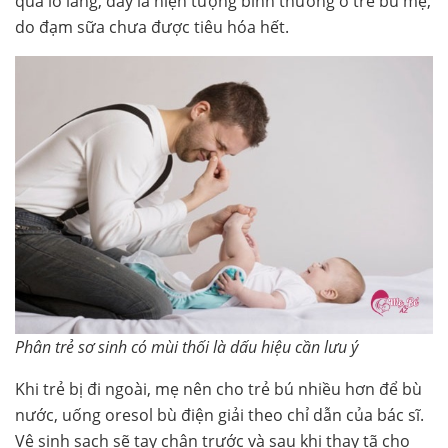
quá lo lắng, đây là hiện tượng bình thường ở trẻ bú mẹ,
do đạm sữa chưa được tiêu hóa hết.
Phân trẻ sơ sinh có mùi thối là dấu hiệu cần lưu ý
Khi trẻ bị đi ngoài, mẹ nên cho trẻ bú nhiều hơn để bù
nước, uống oresol bù điện giải theo chỉ dẫn của bác sĩ.
Vệ sinh sạch sẽ tay chân trước và sau khi thay tã cho