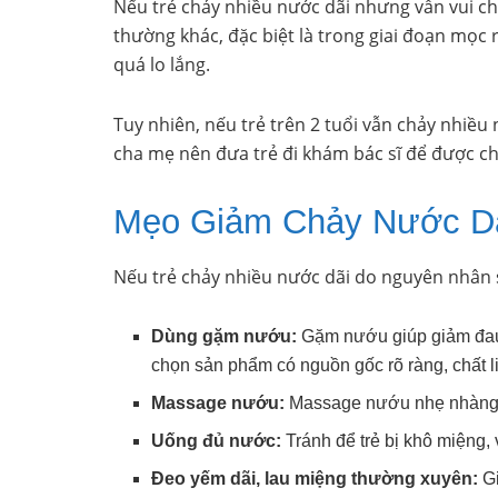
Nếu trẻ chảy nhiều nước dãi nhưng vẫn vui ch
thường khác, đặc biệt là trong giai đoạn mọc 
quá lo lắng.
Tuy nhiên, nếu trẻ trên 2 tuổi vẫn chảy nhiều
cha mẹ nên đưa trẻ đi khám bác sĩ để được chẩ
Mẹo Giảm Chảy Nước D
Nếu trẻ chảy nhiều nước dãi do nguyên nhân 
Dùng gặm nướu:
Gặm nướu giúp giảm đau, 
chọn sản phẩm có nguồn gốc rõ ràng, chất li
Massage nướu:
Massage nướu nhẹ nhàng b
Uống đủ nước:
Tránh để trẻ bị khô miệng, 
Đeo yếm dãi, lau miệng thường xuyên:
Gi