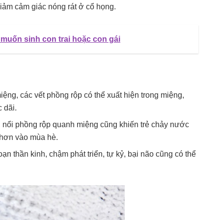
giảm cảm giác nóng rát ở cổ họng.
uốn sinh con trai hoặc con gái
miệng, các vết phồng rộp có thể xuất hiện trong miệng,
 dãi.
nổi phồng rộp quanh miệng cũng khiến trẻ chảy nước
 hơn vào mùa hè.
ạn thần kinh, chậm phát triển, tự kỷ, bại não cũng có thể