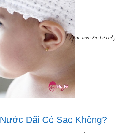
alt text: Em bé chảy
 Nước Dãi Có Sao Không?