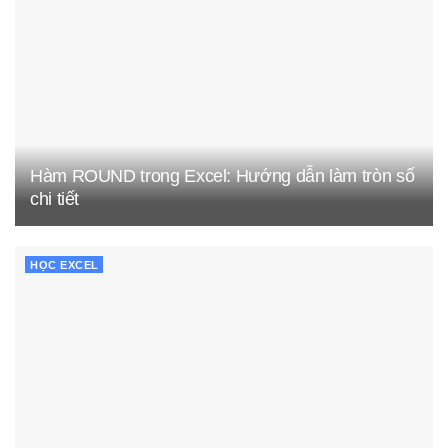
Hàm ROUND trong Excel: Hướng dẫn làm tròn số
chi tiết
HỌC EXCEL