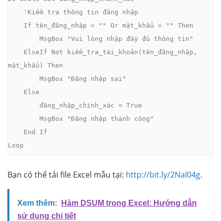
    'Kiểm tra thông tin đăng nhập

    If tên_đăng_nhập = "" Or mật_khẩu = "" Then

        MsgBox "Vui lòng nhập đầy đủ thông tin"

    ElseIf Not kiểm_tra_tài_khoản(tên_đăng_nhập, 
mật_khẩu) Then

        MsgBox "Đăng nhập sai"

    Else

        đăng_nhập_chính_xác = True

        MsgBox "Đăng nhập thành công"

    End If

Loop
Bạn có thể tải file Excel mẫu tại:
http://bit.ly/2NaI04g
.
Xem thêm:
Hàm DSUM trong Excel: Hướng dẫn
sử dụng chi tiết