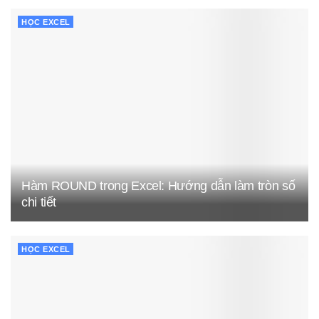
HỌC EXCEL
Hàm ROUND trong Excel: Hướng dẫn làm tròn số
chi tiết
HỌC EXCEL