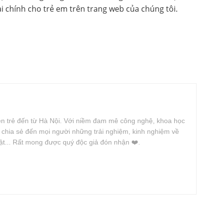
ài chính cho trẻ em trên trang web của chúng tôi.
iên trẻ đến từ Hà Nội. Với niềm đam mê công nghệ, khoa học
n chia sẻ đến mọi người những trải nghiệm, kinh nghiệm về
uật... Rất mong được quý độc giả đón nhận ❤️.