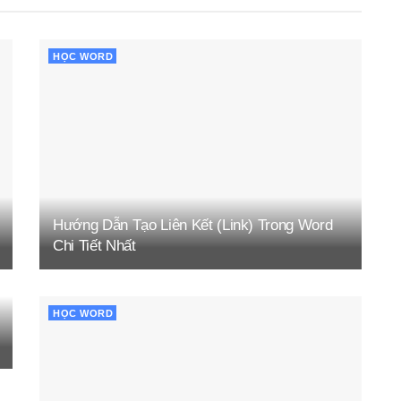
HỌC WORD
Hướng Dẫn Tạo Liên Kết (Link) Trong Word
Chi Tiết Nhất
HỌC WORD