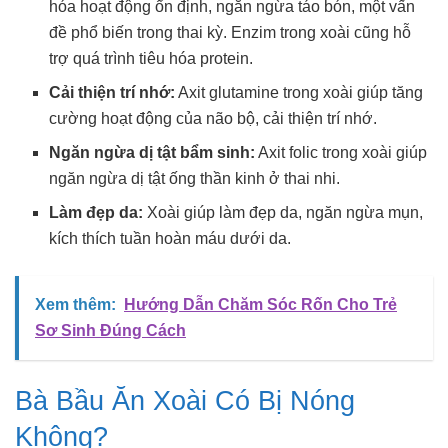
hóa hoạt động ổn định, ngăn ngừa táo bón, một vấn
đề phổ biến trong thai kỳ. Enzim trong xoài cũng hỗ
trợ quá trình tiêu hóa protein.
Cải thiện trí nhớ:
Axit glutamine trong xoài giúp tăng
cường hoạt động của não bộ, cải thiện trí nhớ.
Ngăn ngừa dị tật bẩm sinh:
Axit folic trong xoài giúp
ngăn ngừa dị tật ống thần kinh ở thai nhi.
Làm đẹp da:
Xoài giúp làm đẹp da, ngăn ngừa mụn,
kích thích tuần hoàn máu dưới da.
Xem thêm:
Hướng Dẫn Chăm Sóc Rốn Cho Trẻ
Sơ Sinh Đúng Cách
Bà Bầu Ăn Xoài Có Bị Nóng
Không?