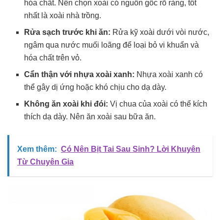
hóa chất. Nên chọn xoài có nguồn gốc rõ ràng, tốt
nhất là xoài nhà trồng.
Rửa sạch trước khi ăn:
Rửa kỹ xoài dưới vòi nước,
ngâm qua nước muối loãng để loại bỏ vi khuẩn và
hóa chất trên vỏ.
Cẩn thận với nhựa xoài xanh:
Nhựa xoài xanh có
thể gây dị ứng hoặc khó chịu cho dạ dày.
Không ăn xoài khi đói:
Vị chua của xoài có thể kích
thích dạ dày. Nên ăn xoài sau bữa ăn.
Xem thêm:
Có Nên Bịt Tai Sau Sinh? Lời Khuyên
Từ Chuyên Gia