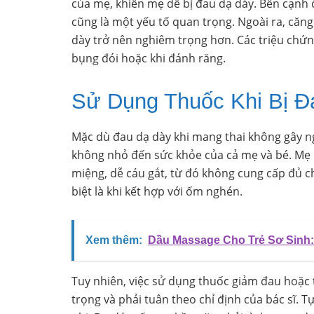
của mẹ, khiến mẹ dễ bị đau dạ dày. Bên cạnh đ
cũng là một yếu tố quan trọng. Ngoài ra, căng
dày trở nên nghiêm trọng hơn. Các triệu chứn
bụng đói hoặc khi đánh răng.
Sử Dụng Thuốc Khi Bị Đ
Mặc dù đau dạ dày khi mang thai không gây n
không nhỏ đến sức khỏe của cả mẹ và bé. Mẹ 
miệng, dễ cáu gắt, từ đó không cung cấp đủ ch
biệt là khi kết hợp với ốm nghén.
Xem thêm:
Dầu Massage Cho Trẻ Sơ Sinh:
Tuy nhiên, việc sử dụng thuốc giảm đau hoặc t
trọng và phải tuân theo chỉ định của bác sĩ. 