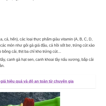
ua, cá, hến), các loại thực phẩm giàu vitamin (A, B, C, D,
h các món như gỏi gà giá đậu, cá hồi sốt bơ, trứng cút xào
ào bông cải, thịt ba chỉ kho trứng cút…
ây, canh gà hạt sen, canh khoai tây nấu xương, bắp cải
ản.
giá hiệu quả và độ an toàn từ chuyên gia