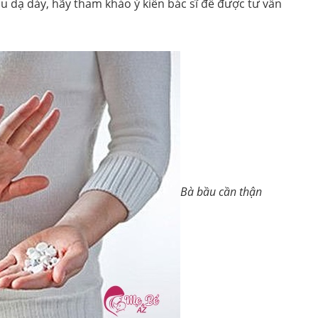
u dạ dày, hãy tham khảo ý kiến bác sĩ để được tư vấn
Bà bầu cần thận