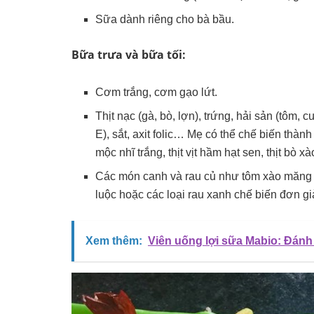
Sữa dành riêng cho bà bầu.
Bữa trưa và bữa tối:
Cơm trắng, cơm gạo lứt.
Thịt nạc (gà, bò, lợn), trứng, hải sản (tôm, c
E), sắt, axit folic… Mẹ có thể chế biến thàn
mộc nhĩ trắng, thịt vịt hầm hạt sen, thịt bò x
Các món canh và rau củ như tôm xào măng t
luộc hoặc các loại rau xanh chế biến đơn gi
Xem thêm:
Viên uống lợi sữa Mabio: Đánh 