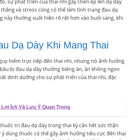
ó, sự phát triển của thai nhi gây chèn ép lên dạ dày
 thẳng và stress cũng có thể làm tình trạng đau dạ
g này thường xuất hiện rõ rệt hơn vào buổi sáng, khi
au Dạ Dày Khi Mang Thai
guy hiểm trực tiếp đến thai nhi, nhưng nó ảnh hưởng
bầu bị đau dạ dày thường biếng ăn, ăn không ngon
ất dinh dưỡng cho sự phát triển của thai nhi, đặc
 Lợi Ích Và Lưu Ý Quan Trọng
huốc trị đau dạ dày trong thai kỳ cần hết sức thận
Tự ý dùng thuốc có thể gây ảnh hưởng tiêu cực đến thai