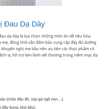
ị Đau Dạ Dày
đau dạ dày là lựa chọn những món ăn dễ tiêu hóa,
của mẹ, đồng thời vẫn đảm bảo cung cấp đầy đủ dưỡng
ia khuyến nghị mẹ bầu nên ưu tiên các thực phẩm có
 dịch vị, hỗ trợ làm lành vết thương trong niêm mạc dạ
háo (cháo đậu đỏ, súp gà ngô non…).
 đầy bụng, khó tiêu).