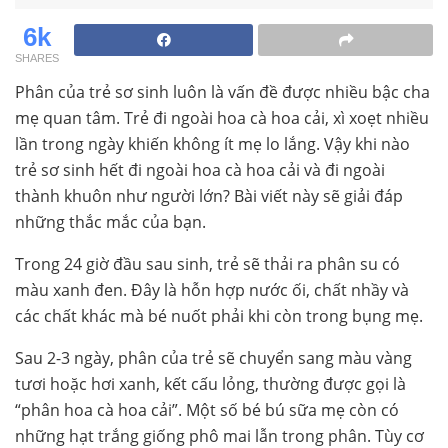
6k
SHARES
Phân của trẻ sơ sinh luôn là vấn đề được nhiều bậc cha
mẹ quan tâm. Trẻ đi ngoài hoa cà hoa cải, xì xoẹt nhiều
lần trong ngày khiến không ít mẹ lo lắng. Vậy khi nào
trẻ sơ sinh hết đi ngoài hoa cà hoa cải và đi ngoài
thành khuôn như người lớn? Bài viết này sẽ giải đáp
những thắc mắc của bạn.
Trong 24 giờ đầu sau sinh, trẻ sẽ thải ra phân su có
màu xanh đen. Đây là hỗn hợp nước ối, chất nhầy và
các chất khác mà bé nuốt phải khi còn trong bụng mẹ.
Sau 2-3 ngày, phân của trẻ sẽ chuyển sang màu vàng
tươi hoặc hơi xanh, kết cấu lỏng, thường được gọi là
“phân hoa cà hoa cải”. Một số bé bú sữa mẹ còn có
những hạt trắng giống phô mai lẫn trong phân. Tùy cơ