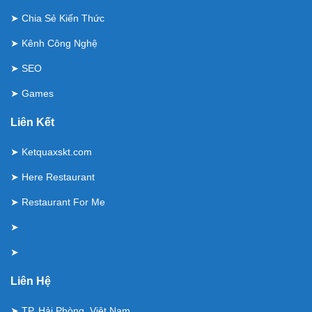
➤
Chia Sẻ Kiến Thức
➤
Kênh Công Nghệ
➤
SEO
➤
Games
Liên Kết
➤
Ketquaxskt.com
➤
Here Restaurant
➤
Restaurant For Me
➤
➤
Liên Hệ
➤ TP. Hải Phòng, Việt Nam