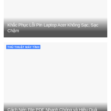
Khắc Phục Lỗi Pin Laptop Acer Không Sạc, Sạc
Chậm
THỦ THUẬT MÁY TÍNH
Cách Nén File PDF Nhanh Chóng và Hiệu Quả