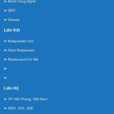
➤
Kênh Công Nghệ
➤
SEO
➤
Games
Liên Kết
➤
Ketquaxskt.com
➤
Here Restaurant
➤
Restaurant For Me
➤
➤
Liên Hệ
➤ TP. Hải Phòng, Việt Nam
➤ 0931. 910. JQK