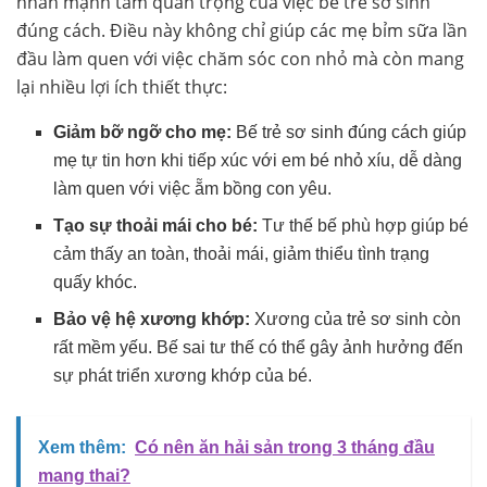
nhấn mạnh tầm quan trọng của việc bế trẻ sơ sinh
đúng cách. Điều này không chỉ giúp các mẹ bỉm sữa lần
đầu làm quen với việc chăm sóc con nhỏ mà còn mang
lại nhiều lợi ích thiết thực:
Giảm bỡ ngỡ cho mẹ:
Bế trẻ sơ sinh đúng cách giúp
mẹ tự tin hơn khi tiếp xúc với em bé nhỏ xíu, dễ dàng
làm quen với việc ẵm bồng con yêu.
Tạo sự thoải mái cho bé:
Tư thế bế phù hợp giúp bé
cảm thấy an toàn, thoải mái, giảm thiểu tình trạng
quấy khóc.
Bảo vệ hệ xương khớp:
Xương của trẻ sơ sinh còn
rất mềm yếu. Bế sai tư thế có thể gây ảnh hưởng đến
sự phát triển xương khớp của bé.
Xem thêm:
Có nên ăn hải sản trong 3 tháng đầu
mang thai?