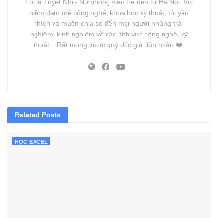
Tôi là Tuyết Nhi - Nữ phóng viên trẻ đến từ Hà Nội. Với
niềm đam mê công nghệ, khoa học kỹ thuật, tôi yêu
thích và muốn chia sẻ đến mọi người những trải
nghiệm, kinh nghiệm về các lĩnh vực công nghệ, kỹ
thuật... Rất mong được quý độc giả đón nhận ❤️.
Related
Posts
HỌC EXCEL