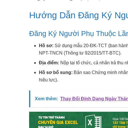
Hướng Dẫn Đăng Ký Ng
Đăng Ký Người Phụ Thuộc Lầ
Hồ sơ:
Sử dụng mẫu 20-ĐK-TCT (ban hành 
NPT-TNCN (Thông tư 92/2015/TT-BTC).
Địa điểm:
Nộp tại tổ chức, cá nhân trả thu 
Hồ sơ bổ sung:
Bản sao Chứng minh nhân 
hiệu lực).
Xem thêm:
Thay Đổi Định Dạng Ngày Thán