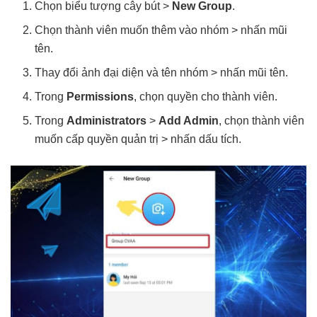
Chọn biểu tượng cây bút >
New Group
.
Chọn thành viên muốn thêm vào nhóm > nhấn mũi
tên.
Thay đổi ảnh đại diện và tên nhóm > nhấn mũi tên.
Trong
Permissions
, chọn quyền cho thành viên.
Trong
Administrators
>
Add Admin
, chọn thành viên
muốn cấp quyền quản trị > nhấn dấu tích.