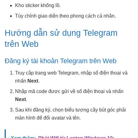
Kho sticker khổng lồ.
Tùy chỉnh giao diện theo phong cách cá nhân.
Hướng dẫn sử dụng Telegram
trên Web
Đăng ký tài khoản Telegram trên Web
Truy cập trang web Telegram, nhập số điện thoại và
nhấn
Next
.
Nhập mã code được gửi về số điện thoại và nhấn
Next
.
Sau khi đăng ký, chọn biểu tượng cây bút góc phải
màn hình để đổi avatar và tên.