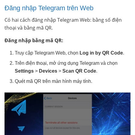
Đăng nhập Telegram trên Web
Có hai cách đăng nhập Telegram Web: bằng số điện
thoại và bằng mã QR.
Đăng nhập bằng mã QR:
Truy cập Telegram Web, chọn
Log in by QR Code
.
Trên điện thoại, mở ứng dụng Telegram và chọn
Settings
>
Devices
>
Scan QR Code
.
Quét mã QR trên màn hình máy tính.