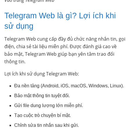
Vào trang Telegram Web
Telegram Web là gì? Lợi ích khi
sử dụng
Telegram Web cung cấp đầy đủ chức năng nhắn tin, gọi
điện, chia sẻ tài liệu miễn phí. Được đánh giá cao về
bảo mật, Telegram Web giúp bạn yên tâm trao đổi
thông tin.
Lợi ích khi sử dụng Telegram Web:
Đa nền tảng (Android, iOS, macOS, Windows, Linux).
Bảo mật thông tin tuyệt đối.
Gửi file dung lượng lớn miễn phí.
Tạo cuộc trò chuyện bí mật.
Chỉnh sửa tin nhắn sau khi gửi.