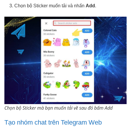
Chọn bộ Sticker muốn tải và nhấn
Add
.
Chọn bộ Sticker mà bạn muốn tải về sau đó bấm Add
Tạo nhóm chat trên Telegram Web