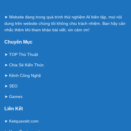
➤ Website đang trong quá trình thử nghiệm AI biên tập, mọi nội
dung trên website chúng tôi không chịu trách nhiệm. Bạn hãy cân
nhắc thêm khi tham khảo bài viết, xin cảm ơn!
Chuyên Mục
➤
TOP Thủ Thuật
➤
Chia Sẻ Kiến Thức
➤
Kênh Công Nghệ
➤
SEO
➤
Games
Liên Kết
➤
Ketquaxskt.com