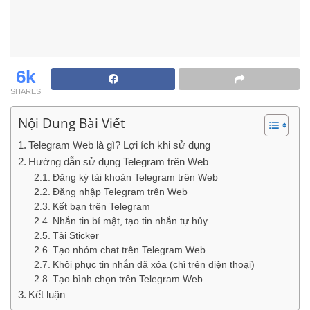
6k
SHARES
Nội Dung Bài Viết
Telegram Web là gì? Lợi ích khi sử dụng
Hướng dẫn sử dụng Telegram trên Web
Đăng ký tài khoản Telegram trên Web
Đăng nhập Telegram trên Web
Kết bạn trên Telegram
Nhắn tin bí mật, tạo tin nhắn tự hủy
Tải Sticker
Tạo nhóm chat trên Telegram Web
Khôi phục tin nhắn đã xóa (chỉ trên điện thoại)
Tạo bình chọn trên Telegram Web
Kết luận