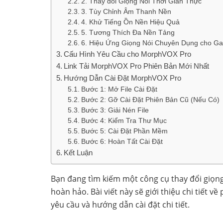
2. Thay đổi Giọng Nói Thời Gian Thực
3. Tùy Chỉnh Âm Thanh Nền
4. Khử Tiếng Ồn Nền Hiệu Quả
5. Tương Thích Đa Nền Tảng
6. Hiệu Ứng Giọng Nói Chuyên Dụng cho G
Cấu Hình Yêu Cầu cho MorphVOX Pro
Link Tải MorphVOX Pro Phiên Bản Mới Nhất
Hướng Dẫn Cài Đặt MorphVOX Pro
Bước 1: Mở File Cài Đặt
Bước 2: Gỡ Cài Đặt Phiên Bản Cũ (Nếu Có)
Bước 3: Giải Nén File
Bước 4: Kiểm Tra Thư Mục
Bước 5: Cài Đặt Phần Mềm
Bước 6: Hoàn Tất Cài Đặt
Kết Luận
Bạn đang tìm kiếm một công cụ thay đổi giọng
hoàn hảo. Bài viết này sẽ giới thiệu chi tiết
yêu cầu và hướng dẫn cài đặt chi tiết.