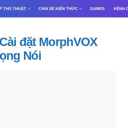
P THỦ THUẬT
CHIA SẺ KIẾN THỨC
GAMES
KÊNH 
 Cài đặt MorphVOX
iọng Nói