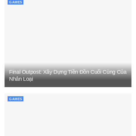
GAMES
Final Outpost: Xây Dựng Tiền Đồn Cuối Cùng Của
Nhân Loại
GAMES