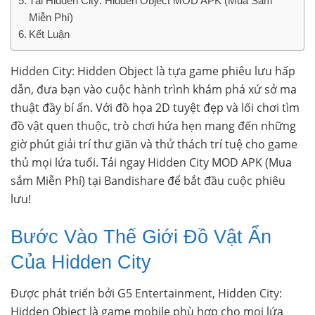
Tải Hidden City: Hidden Object MOD APK (Mua Sắm
Miễn Phí)
Kết Luận
Hidden City: Hidden Object là tựa game phiêu lưu hấp
dẫn, đưa bạn vào cuộc hành trình khám phá xứ sở ma
thuật đầy bí ẩn. Với đồ họa 2D tuyệt đẹp và lối chơi tìm
đồ vật quen thuộc, trò chơi hứa hẹn mang đến những
giờ phút giải trí thư giãn và thử thách trí tuệ cho game
thủ mọi lứa tuổi. Tải ngay Hidden City MOD APK (Mua
sắm Miễn Phí) tại Bandishare để bắt đầu cuộc phiêu
lưu!
Bước Vào Thế Giới Đồ Vật Ẩn
Của Hidden City
Được phát triển bởi G5 Entertainment, Hidden City:
Hidden Object là game mobile phù hợp cho mọi lứa