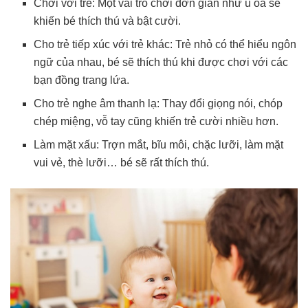
Chơi với trẻ: Một vài trò chơi đơn giản như ú òa sẽ
khiến bé thích thú và bật cười.
Cho trẻ tiếp xúc với trẻ khác: Trẻ nhỏ có thể hiểu ngôn
ngữ của nhau, bé sẽ thích thú khi được chơi với các
bạn đồng trang lứa.
Cho trẻ nghe âm thanh lạ: Thay đổi giọng nói, chóp
chép miệng, vỗ tay cũng khiến trẻ cười nhiều hơn.
Làm mặt xấu: Trợn mắt, bĩu môi, chặc lưỡi, làm mặt
vui vẻ, thè lưỡi… bé sẽ rất thích thú.