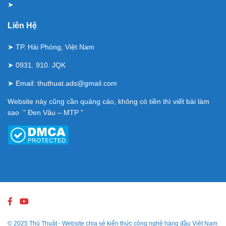
➤
Liên Hệ
➤ TP. Hải Phòng, Việt Nam
➤ 0931. 910. JQK
➤ Email:
thuthuat.ads@gmail.com
Website này cũng cần quảng cáo, không có tiền thì viết bài làm
sao ” Đen Vâu – MTP ”
© 2025
Thủ Thuật
- Website chia sẻ kiến thức công nghệ hàng đầu Việt Nam