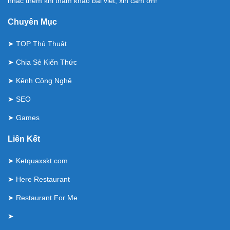
nhắc thêm khi tham khảo bài viết, xin cảm ơn!
Chuyên Mục
➤
TOP Thủ Thuật
➤
Chia Sẻ Kiến Thức
➤
Kênh Công Nghệ
➤
SEO
➤
Games
Liên Kết
➤
Ketquaxskt.com
➤
Here Restaurant
➤
Restaurant For Me
➤