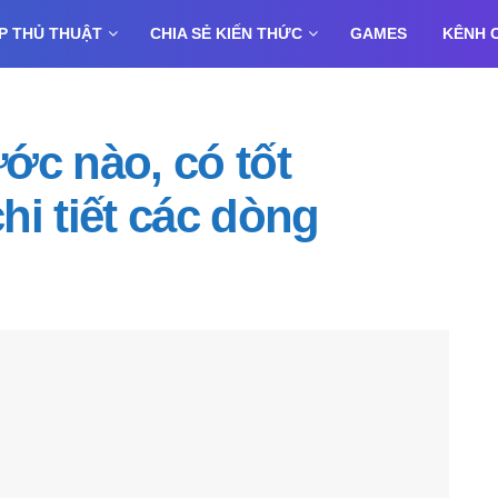
P THỦ THUẬT
CHIA SẺ KIẾN THỨC
GAMES
KÊNH 
ớc nào, có tốt
i tiết các dòng