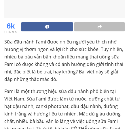
6k
SHARES
Sữa đậu nành Fami được nhiều người yêu thích nhờ
hương vị thơm ngon và lợi ích cho sức khỏe. Tuy nhiên,
nhiều bà bầu vẫn băn khoăn liệu mang thai uống sữa
Fami có được không và có ảnh hưởng đến giới tính thai
nhi, đặc biệt là bé trai, hay không? Bài viết này sẽ giải
đáp những thắc mắc đó.
Fami là một thương hiệu sữa đậu nành phổ biến tại
Việt Nam. Sữa Fami được làm từ nước, dưỡng chất từ
hạt đậu nành, canxi photphat, dầu đậu nành, đường
kính trắng và hương liệu tự nhiên. Mặc dù giàu dưỡng
chất, nhiều bà bầu vẫn lo lắng về việc uống sữa Fami
khi mang thai. Thực tế, bà bầu CÓ THỂ uống sữa Fami