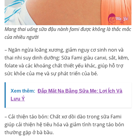
Mang thai uống sữa đậu nành fami được không là thắc mắc
của nhiều người
– Ngăn ngừa loãng xương, giảm nguy cơ sinh non và
thai nhi suy dinh dưỡng: Sữa Fami giàu canxi, sắt, kẽm,
folate và các khoáng chất thiết yếu khác, giúp hỗ trợ
sức khỏe của mẹ và sự phát triển của bé.
Xem thêm:
Đắp Mặt Nạ Bằng Sữa Mẹ: Lợi Ích Và
Lưu Ý
– Cải thiện táo bón: Chất xơ dồi dào trong sữa Fami
giúp cải thiện hệ tiêu hóa và giảm tình trạng táo bón
thường gặp ở bà bầu.