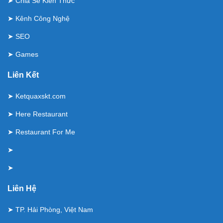
➤
Chia Sẻ Kiến Thức
➤
Kênh Công Nghệ
➤
SEO
➤
Games
Liên Kết
➤
Ketquaxskt.com
➤
Here Restaurant
➤
Restaurant For Me
➤
➤
Liên Hệ
➤ TP. Hải Phòng, Việt Nam