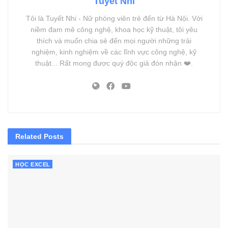
Tuyết Nhi
Tôi là Tuyết Nhi - Nữ phóng viên trẻ đến từ Hà Nội. Với
niềm đam mê công nghệ, khoa học kỹ thuật, tôi yêu
thích và muốn chia sẻ đến mọi người những trải
nghiệm, kinh nghiệm về các lĩnh vực công nghệ, kỹ
thuật... Rất mong được quý độc giả đón nhận ❤️.
Related
Posts
HỌC EXCEL